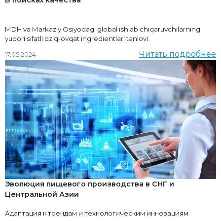
MDH va Markaziy Osiyodagi global ishlab chiqaruvchilarning
yuqori sifatli oziq-ovqat ingredientlari tanlovi
Читать подробнее
17.05.2024
Эволюция пищевого производства в СНГ и
Центральной Азии
Адаптация к трендам и технологическим инновациям