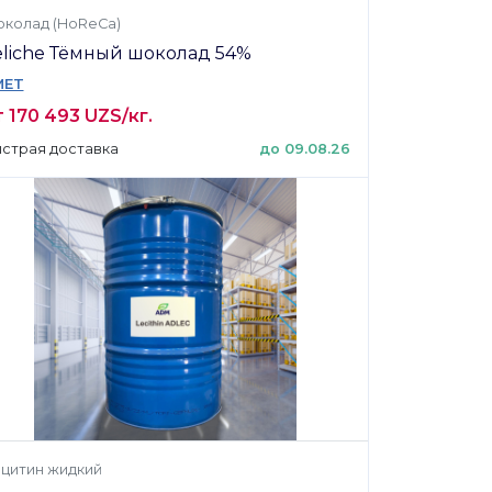
колад (HoReCa)
eliche Тёмный шоколад 54%
MET
 170 493 UZS/кг.
страя доставка
до 09.08.26
цитин жидкий