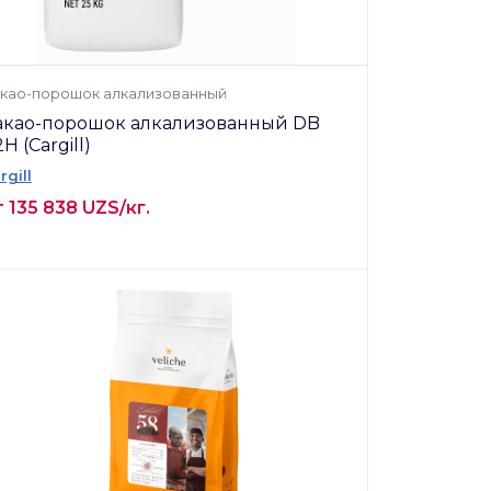
као-порошок алкализованный
акао-порошок алкализованный DB
H (Cargill)
rgill
 135 838 UZS/кг.