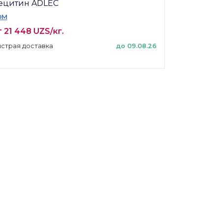
ецитин ADLEC
DM
 21 448 UZS/кг.
страя доставка
до 09.08.26