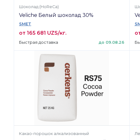
Шоколад (HoReCa)
Шо
Veliche Белый шоколад 30%
V
SMET
S
от 165 681 UZS/кг.
от
Быстрая доставка
до 09.08.26
Бы
Какао-порошок алкализованный
Ле