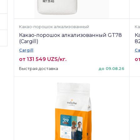
Какао-порошок алкализованный
Ка
Какао-порошок алкализованный GT78
К
(Cargill)
82
Cargill
Ca
от 131 549 UZS/кг.
от
Быстрая доставка
до 09.08.26