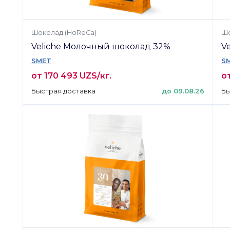
Шоколад (HoReCa)
Шо
Veliche Молочный шоколад 32%
V
SMET
S
от 170 493 UZS/кг.
от
Быстрая доставка
до 09.08.26
Бы