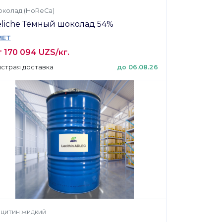
колад (HoReCa)
eliche Тёмный шоколад 54%
MET
 170 094 UZS/кг.
страя доставка
до 06.08.26
цитин жидкий