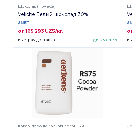
Шоколад (HoReCa)
Шо
Veliche Белый шоколад 30%
V
SMET
S
от 165 293 UZS/кг.
от
Быстрая доставка
до 06.08.26
Бы
Какао-порошок алкализованный
Ле