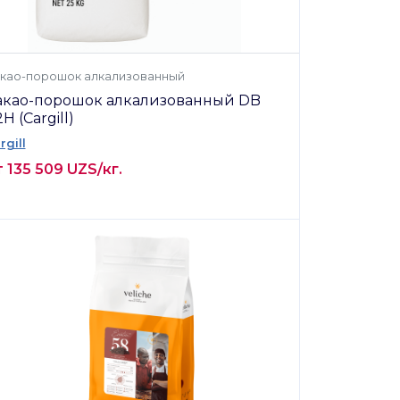
као-порошок алкализованный
акао-порошок алкализованный DB
H (Cargill)
rgill
 135 509 UZS/кг.