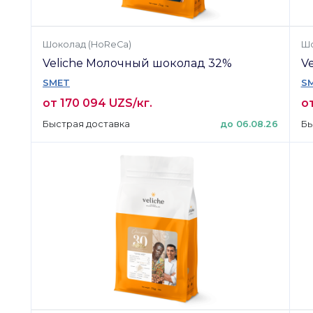
Шоколад (HoReCa)
Шо
Veliche Молочный шоколад 32%
V
SMET
S
от 170 094 UZS/кг.
от
Быстрая доставка
до 06.08.26
Бы