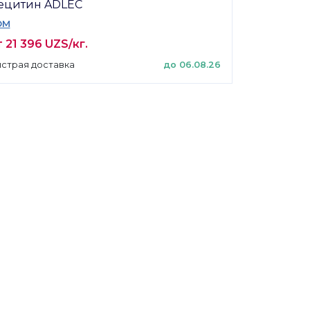
ецитин ADLEC
DM
 21 396 UZS/кг.
страя доставка
до 06.08.26