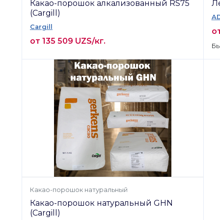
Какао-порошок алкализованный RS75
Л
(Cargill)
A
Cargill
от
от 135 509 UZS/кг.
Бы
Какао-порошок натуральный
Какао-порошок натуральный GHN
(Cargill)