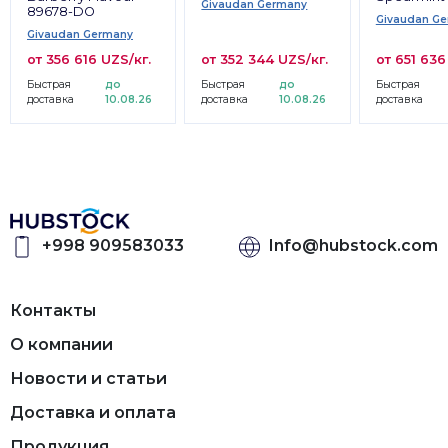
Givaudan Germany
89678-DO
Givaudan G
Givaudan Germany
от 356 616 UZS/кг.
от 352 344 UZS/кг.
от 651 636
Быстрая
до
Быстрая
до
Быстрая
доставка
10.08.26
доставка
10.08.26
доставка
+998 909583033
Info@hubstock.com
Контакты
О компании
Новости и статьи
Доставка и оплата
Продукция