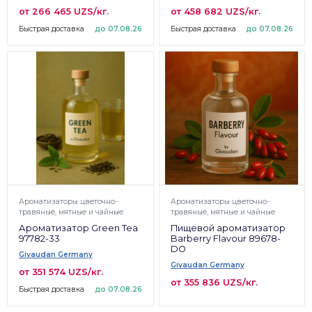
от 266 465 UZS/кг.
от 458 682 UZS/кг.
Быстрая доставка
до 07.08.26
Быстрая доставка
до 07.08.26
Ароматизаторы цветочно-
Ароматизаторы цветочно-
травяные, мятные и чайные
травяные, мятные и чайные
Ароматизатор Green Tea
Пищевой ароматизатор
97782-33
Barberry Flavour 89678-
DO
Givaudan Germany
Givaudan Germany
от 351 574 UZS/кг.
от 355 836 UZS/кг.
Быстрая доставка
до 07.08.26