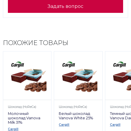
Задать вопрос
ПОХОЖИЕ ТОВАРЫ
Шоколад (HoReCa)
Шоколад (HoReCa)
Шоколад (Ho
Молочный
Белый шоколад
Темный ш
шоколад Vanova
Vanova White 25%
Vanova Da
Milk 31%
Cargill
Cargill
Cargill