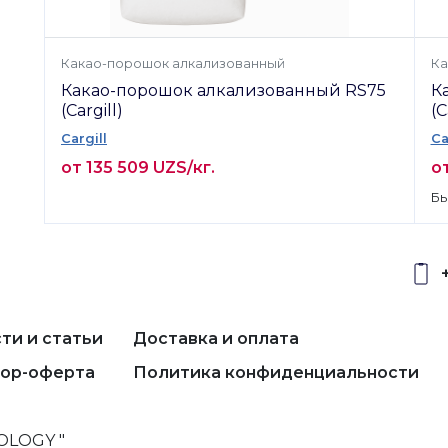
Какао-порошок алкализованный
Ка
Какао-порошок алкализованный RS75
К
(Cargill)
(C
Cargill
Ca
от 135 509 UZS/кг.
от
Бы
ти и статьи
Доставка и оплата
ор-оферта
Политика конфиденциальности
OLOGY "