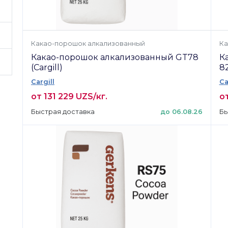
Какао-порошок алкализованный
Ка
Какао-порошок алкализованный GT78
К
(Cargill)
82
Cargill
Ca
от 131 229 UZS/кг.
от
Быстрая доставка
до 06.08.26
Бы