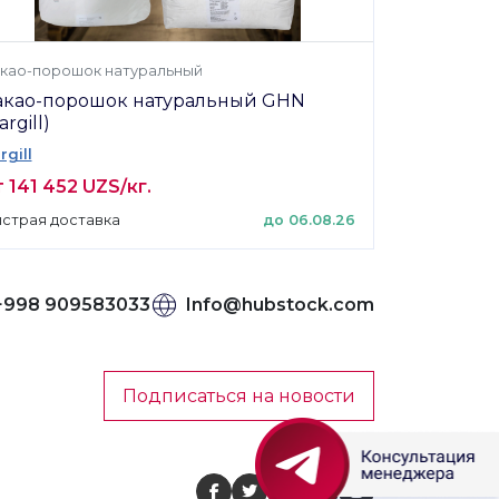
као-порошок натуральный
акао-порошок натуральный GHN
argill)
rgill
 141 452 UZS/кг.
страя доставка
до 06.08.26
+998 909583033
Info@hubstock.com
Подписаться на новости