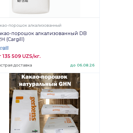
као-порошок алкализованный
акао-порошок алкализованный DB
H (Cargill)
rgill
 135 509 UZS/кг.
страя доставка
до 06.08.26